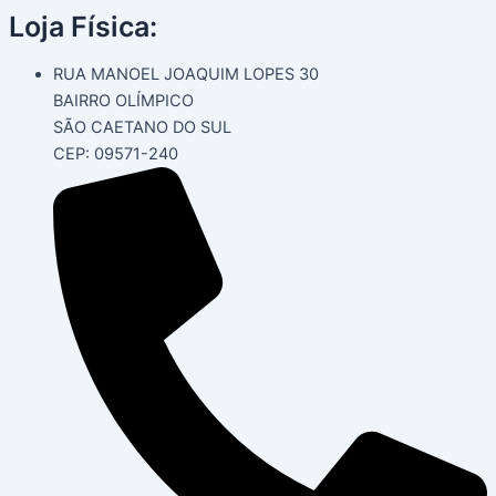
Name*
Email*
Website
Ir
Post
Loja Física:
para
navigation
o
RUA MANOEL JOAQUIM LOPES 30
conteúdo
BAIRRO OLÍMPICO
SÃO CAETANO DO SUL
CEP: 09571-240