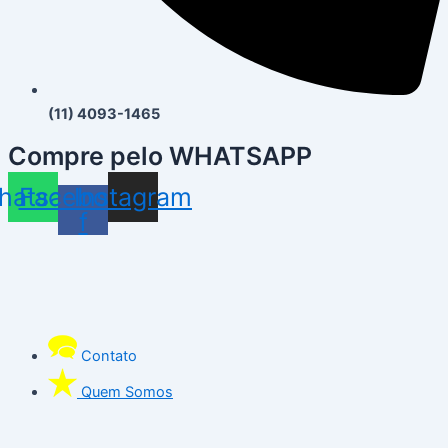
(11) 4093-1465
Compre pelo WHATSAPP
hatsapp
Facebook-
Instagram
f
Contato
Quem Somos