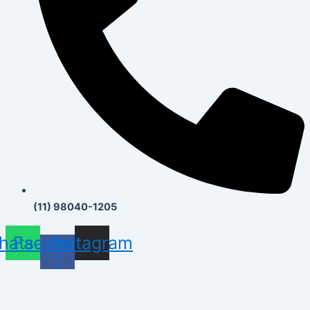
(11) 98040-1205
hatsapp
Facebook-
Instagram
f