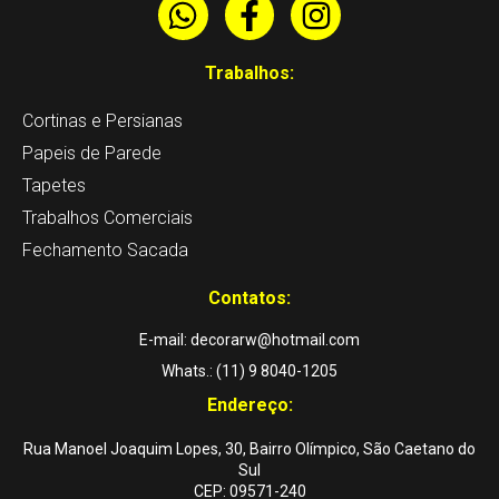
W
F
I
h
a
n
a
c
s
Trabalhos:
t
e
t
Cortinas e Persianas
s
b
a
a
o
g
Papeis de Parede
p
o
r
Tapetes
p
k
a
Trabalhos Comerciais
-
m
Fechamento Sacada
f
Contatos:
E-mail: decorarw@hotmail.com
Whats.: (11) 9 8040-1205
Endereço:
Rua Manoel Joaquim Lopes, 30, Bairro Olímpico, São Caetano do
Sul
CEP: 09571-240