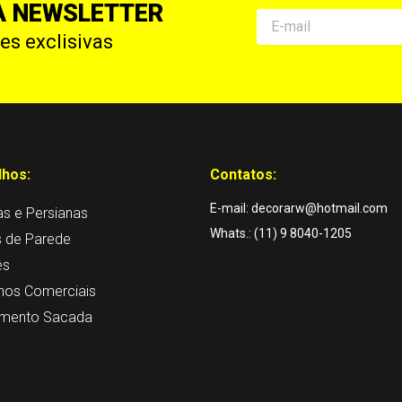
A NEWSLETTER
Email
s exclisivas
lhos:
Contatos:
E-mail: decorarw@hotmail.com
as e Persianas
Whats.: (11) 9 8040-1205
s de Parede
es
hos Comerciais
mento Sacada