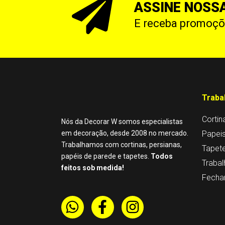
ASSINE NOSS
E receba promoçõe
Traba
Cortin
Nós da Decorar W somos especialistas
em decoração, desde 2008 no mercado.
Papei
Trabalhamos com cortinas, persianas,
Tapet
papéis de parede e tapetes.
Todos
Trabal
feitos sob medida!
Fecha
W
F
I
h
a
n