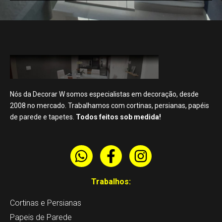
Nós da Decorar W somos especialistas em decoração, desde
2008 no mercado. Trabalhamos com cortinas, persianas, papéis
de parede e tapetes.
Todos feitos sob medida!
W
F
I
h
a
n
a
c
s
Trabalhos:
t
e
t
Cortinas e Persianas
s
b
a
a
o
g
Papeis de Parede