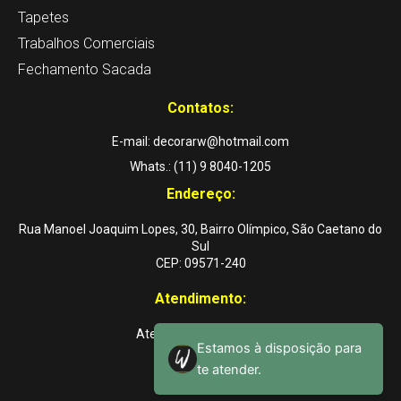
p
o
r
Tapetes
p
k
a
Trabalhos Comerciais
-
m
Fechamento Sacada
f
Contatos:
E-mail: decorarw@hotmail.com
Whats.: (11) 9 8040-1205
Endereço:
Rua Manoel Joaquim Lopes, 30, Bairro Olímpico, São Caetano do
Sul
CEP: 09571-240
Atendimento:
Atendemos a domicílio