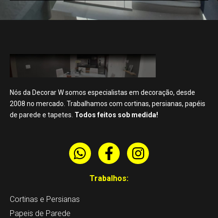
Nós da Decorar W somos especialistas em decoração, desde
2008 no mercado. Trabalhamos com cortinas, persianas, papéis
de parede e tapetes.
Todos feitos sob medida!
W
F
I
h
a
n
a
c
s
Trabalhos:
t
e
t
Cortinas e Persianas
s
b
a
a
o
g
Papeis de Parede