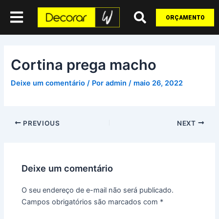
Ir
Post
para
navigation
ORÇAMENTO
o
conteúdo
Cortina prega macho
Deixe um comentário
/ Por
admin
/
maio 26, 2022
PREVIOUS
NEXT
Deixe um comentário
O seu endereço de e-mail não será publicado.
Campos obrigatórios são marcados com
*