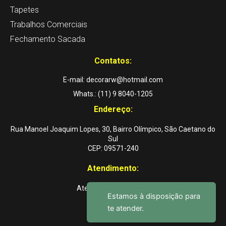
p
o
r
Tapetes
p
k
a
Trabalhos Comerciais
-
m
Fechamento Sacada
f
Contatos:
E-mail: decorarw@hotmail.com
Whats.: (11) 9 8040-1205
Endereço:
Rua Manoel Joaquim Lopes, 30, Bairro Olímpico, São Caetano do
Sul
CEP: 09571-240
Atendimento:
Atendemos a domicílio