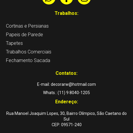
h
a
n
a
c
s
Trabalhos:
t
e
t
Cortinas e Persianas
s
b
a
a
o
g
Papeis de Parede
p
o
r
Tapetes
p
k
a
Trabalhos Comerciais
-
m
Fechamento Sacada
f
Contatos:
E-mail: decorarw@hotmail.com
Whats.: (11) 9 8040-1205
Endereço:
Rua Manoel Joaquim Lopes, 30, Bairro Olímpico, São Caetano do
Sul
CEP: 09571-240