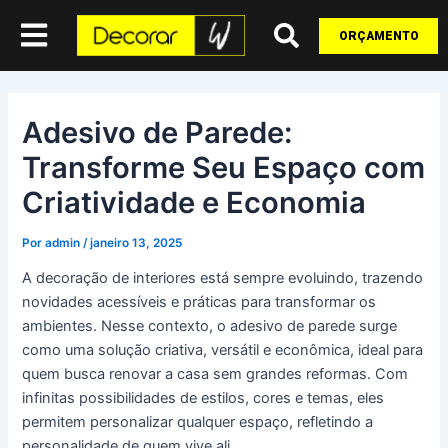
Ir
Post
para
navigation
ORÇAMENTO
o
conteúdo
Adesivo de Parede:
Transforme Seu Espaço com
Criatividade e Economia
Por
admin
/
janeiro 13, 2025
A decoração de interiores está sempre evoluindo, trazendo
novidades acessíveis e práticas para transformar os
ambientes. Nesse contexto, o adesivo de parede surge
como uma solução criativa, versátil e econômica, ideal para
quem busca renovar a casa sem grandes reformas. Com
infinitas possibilidades de estilos, cores e temas, eles
permitem personalizar qualquer espaço, refletindo a
personalidade de quem vive ali.