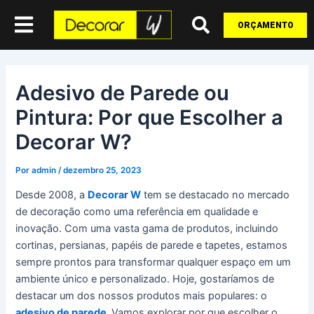
Ir
Post
para
navigation
ORÇAMENTO
o
conteúdo
Adesivo de Parede ou
Pintura: Por que Escolher a
Decorar W?
Por
admin
/
dezembro 25, 2023
Desde 2008, a
Decorar W
tem se destacado no mercado
de decoração como uma referência em qualidade e
inovação. Com uma vasta gama de produtos, incluindo
cortinas, persianas, papéis de parede e tapetes, estamos
sempre prontos para transformar qualquer espaço em um
ambiente único e personalizado. Hoje, gostaríamos de
destacar um dos nossos produtos mais populares: o
adesivo de parede
.
Vamos explorar por que escolher o