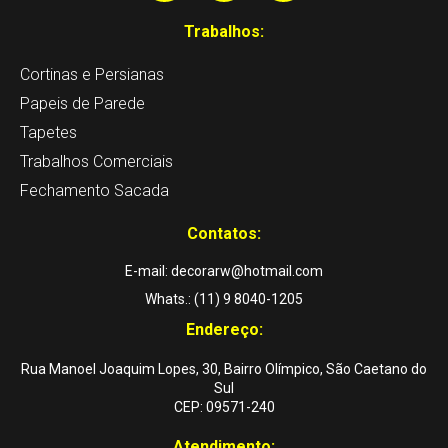
a
c
s
Trabalhos:
t
e
t
Cortinas e Persianas
s
b
a
a
o
g
Papeis de Parede
p
o
r
Tapetes
p
k
a
Trabalhos Comerciais
-
m
Fechamento Sacada
f
Contatos:
E-mail: decorarw@hotmail.com
Whats.: (11) 9 8040-1205
Endereço:
Rua Manoel Joaquim Lopes, 30, Bairro Olímpico, São Caetano do
Sul
CEP: 09571-240
Atendimento: