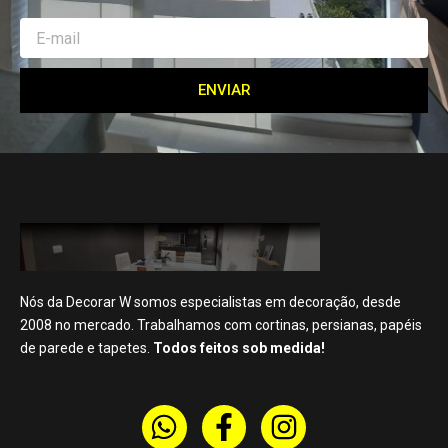
Email
ENVIAR
Nós da Decorar W somos especialistas em decoração, desde
2008 no mercado. Trabalhamos com cortinas, persianas, papéis
de parede e tapetes.
Todos feitos sob medida!
W
F
I
h
a
n