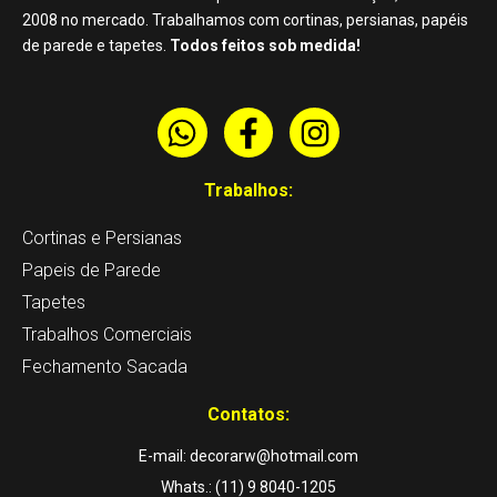
2008 no mercado. Trabalhamos com cortinas, persianas, papéis
de parede e tapetes.
Todos feitos sob medida!
W
F
I
h
a
n
a
c
s
Trabalhos:
t
e
t
Cortinas e Persianas
s
b
a
a
o
g
Papeis de Parede
p
o
r
Tapetes
p
k
a
Trabalhos Comerciais
-
m
Fechamento Sacada
f
Contatos:
E-mail: decorarw@hotmail.com
Whats.: (11) 9 8040-1205